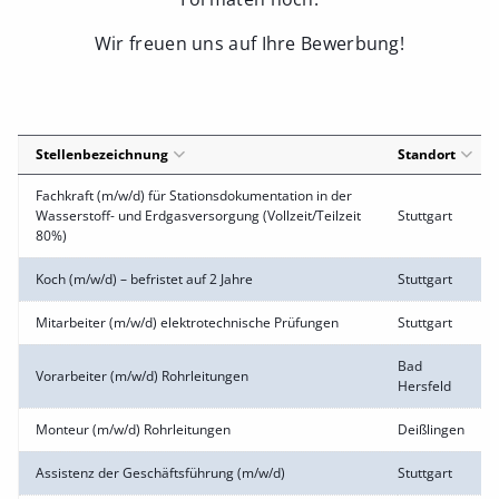
Wir freuen uns auf Ihre Bewerbung!
Stellenbezeichnung
Standort
Fachkraft (m/w/d) für Stationsdokumentation in der
Wasserstoff- und Erdgasversorgung (Vollzeit/Teilzeit
Stuttgart
80%)
Koch (m/w/d) – befristet auf 2 Jahre
Stuttgart
Mitarbeiter (m/w/d) elektrotechnische Prüfungen
Stuttgart
Bad
Vorarbeiter (m/w/d) Rohrleitungen
Hersfeld
Monteur (m/w/d) Rohrleitungen
Deißlingen
Assistenz der Geschäftsführung (m/w/d)
Stuttgart