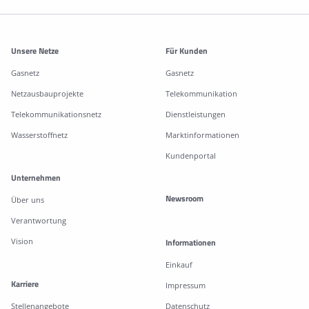
Weitere Informationen
Unsere Netze
Für Kunden
Gasnetz
Gasnetz
Netzausbauprojekte
Telekommunikation
Telekommunikationsnetz
Dienstleistungen
Wasserstoffnetz
Marktinformationen
Kundenportal
Unternehmen
Newsroom
Über uns
Verantwortung
Vision
Informationen
Einkauf
Karriere
Impressum
Stellenangebote
Datenschutz