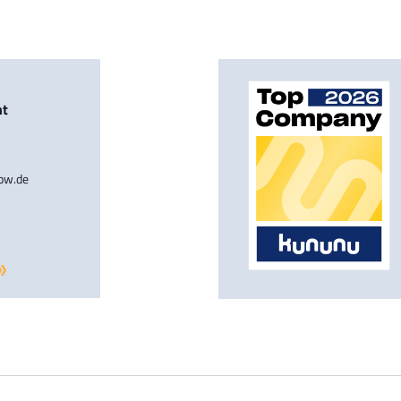
nt
-bw.de