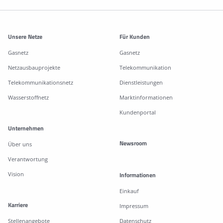
Weitere Informationen
Unsere Netze
Für Kunden
Gasnetz
Gasnetz
Netzausbauprojekte
Telekommunikation
Telekommunikationsnetz
Dienstleistungen
Wasserstoffnetz
Marktinformationen
Kundenportal
Unternehmen
Newsroom
Über uns
Verantwortung
Vision
Informationen
Einkauf
Karriere
Impressum
Stellenangebote
Datenschutz