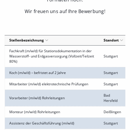
Wir freuen uns auf Ihre Bewerbung!
Stellenbezeichnung
Standort
Fachkraft (m/w/d) für Stationsdokumentation in der
Wasserstoff- und Erdgasversorgung (Vollzeit/Teilzeit
Stuttgart
80%)
Koch (m/w/d) – befristet auf 2 Jahre
Stuttgart
Mitarbeiter (m/w/d) elektrotechnische Prüfungen
Stuttgart
Bad
Vorarbeiter (m/w/d) Rohrleitungen
Hersfeld
Monteur (m/w/d) Rohrleitungen
Deißlingen
Assistenz der Geschäftsführung (m/w/d)
Stuttgart