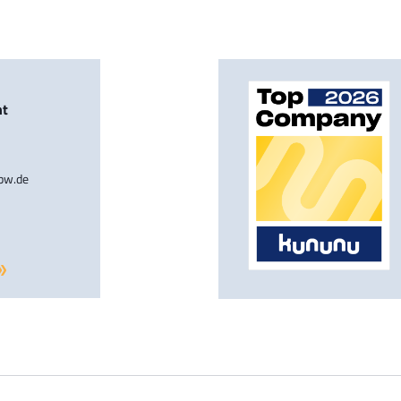
nt
-bw.de