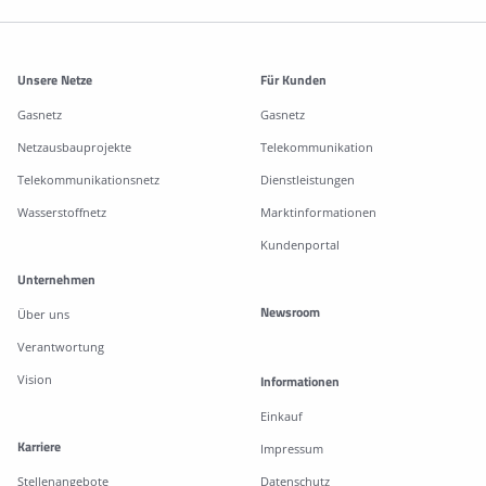
Weitere Informationen
Unsere Netze
Für Kunden
Gasnetz
Gasnetz
Netzausbauprojekte
Telekommunikation
Telekommunikationsnetz
Dienstleistungen
Wasserstoffnetz
Marktinformationen
Kundenportal
Unternehmen
Newsroom
Über uns
Verantwortung
Vision
Informationen
Einkauf
Karriere
Impressum
Stellenangebote
Datenschutz