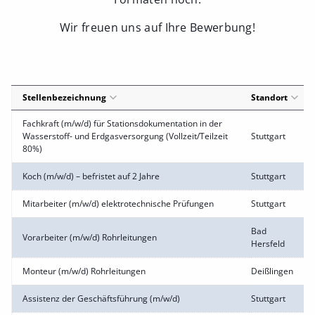
Wir freuen uns auf Ihre Bewerbung!
Stellenbezeichnung
Standort
Fachkraft (m/w/d) für Stationsdokumentation in der
Wasserstoff- und Erdgasversorgung (Vollzeit/Teilzeit
Stuttgart
80%)
Koch (m/w/d) – befristet auf 2 Jahre
Stuttgart
Mitarbeiter (m/w/d) elektrotechnische Prüfungen
Stuttgart
Bad
Vorarbeiter (m/w/d) Rohrleitungen
Hersfeld
Monteur (m/w/d) Rohrleitungen
Deißlingen
Assistenz der Geschäftsführung (m/w/d)
Stuttgart