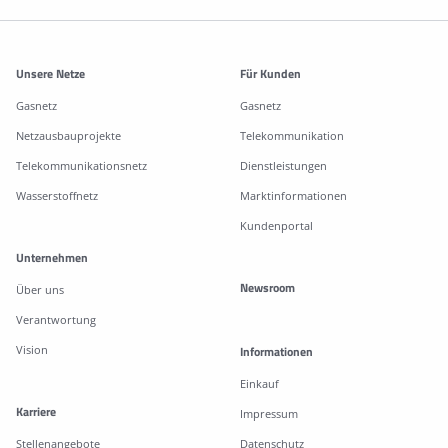
Weitere Informationen
Unsere Netze
Für Kunden
Gasnetz
Gasnetz
Netzausbauprojekte
Telekommunikation
Telekommunikationsnetz
Dienstleistungen
Wasserstoffnetz
Marktinformationen
Kundenportal
Unternehmen
Newsroom
Über uns
Verantwortung
Vision
Informationen
Einkauf
Karriere
Impressum
Stellenangebote
Datenschutz