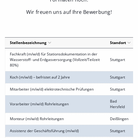
Wir freuen uns auf Ihre Bewerbung!
Stellenbezeichnung
Standort
Fachkraft (m/w/d) für Stationsdokumentation in der
Wasserstoff- und Erdgasversorgung (Vollzeit/Teilzeit
Stuttgart
80%)
Koch (m/w/d) – befristet auf 2 Jahre
Stuttgart
Mitarbeiter (m/w/d) elektrotechnische Prüfungen
Stuttgart
Bad
Vorarbeiter (m/w/d) Rohrleitungen
Hersfeld
Monteur (m/w/d) Rohrleitungen
Deißlingen
Assistenz der Geschäftsführung (m/w/d)
Stuttgart