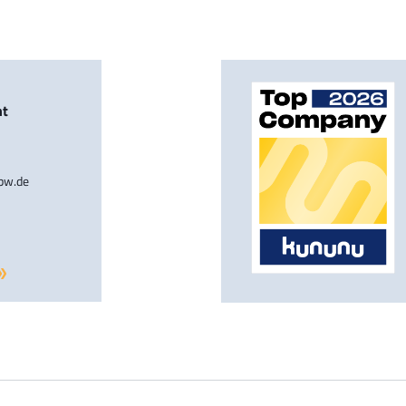
nt
-bw.de