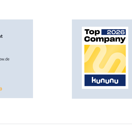
nt
-bw.de