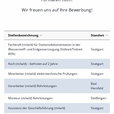
Wir freuen uns auf Ihre Bewerbung!
Stellenbezeichnung
Standort
Fachkraft (m/w/d) für Stationsdokumentation in der
Wasserstoff- und Erdgasversorgung (Vollzeit/Teilzeit
Stuttgart
80%)
Koch (m/w/d) – befristet auf 2 Jahre
Stuttgart
Mitarbeiter (m/w/d) elektrotechnische Prüfungen
Stuttgart
Bad
Vorarbeiter (m/w/d) Rohrleitungen
Hersfeld
Monteur (m/w/d) Rohrleitungen
Deißlingen
Assistenz der Geschäftsführung (m/w/d)
Stuttgart