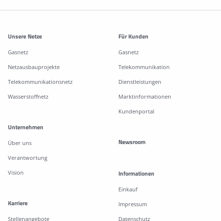
Weitere Informationen
Unsere Netze
Für Kunden
Gasnetz
Gasnetz
Netzausbauprojekte
Telekommunikation
Telekommunikationsnetz
Dienstleistungen
Wasserstoffnetz
Marktinformationen
Kundenportal
Unternehmen
Newsroom
Über uns
Verantwortung
Vision
Informationen
Einkauf
Karriere
Impressum
Stellenangebote
Datenschutz