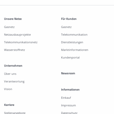
Weitere Informationen
Unsere Netze
Für Kunden
Gasnetz
Gasnetz
Netzausbauprojekte
Telekommunikation
Telekommunikationsnetz
Dienstleistungen
Wasserstoffnetz
Marktinformationen
Kundenportal
Unternehmen
Newsroom
Über uns
Verantwortung
Vision
Informationen
Einkauf
Karriere
Impressum
Stellenangebote
Datenschutz