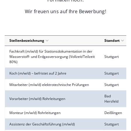
Wir freuen uns auf Ihre Bewerbung!
Stellenbezeichnung
Standort
Fachkraft (m/w/d) für Stationsdokumentation in der
Wasserstoff- und Erdgasversorgung (Vollzeit/Teilzeit
Stuttgart
80%)
Koch (m/w/d) – befristet auf 2 Jahre
Stuttgart
Mitarbeiter (m/w/d) elektrotechnische Prüfungen
Stuttgart
Bad
Vorarbeiter (m/w/d) Rohrleitungen
Hersfeld
Monteur (m/w/d) Rohrleitungen
Deißlingen
Assistenz der Geschäftsführung (m/w/d)
Stuttgart