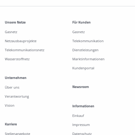
Weitere Informationen
Unsere Netze
Für Kunden
Gasnetz
Gasnetz
Netzausbauprojekte
Telekommunikation
Telekommunikationsnetz
Dienstleistungen
Wasserstoffnetz
Marktinformationen
Kundenportal
Unternehmen
Newsroom
Über uns
Verantwortung
Vision
Informationen
Einkauf
Karriere
Impressum
Stellenangebote
Datenschutz