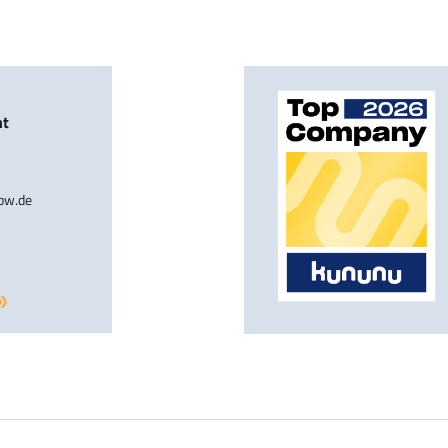
nt
-bw.de