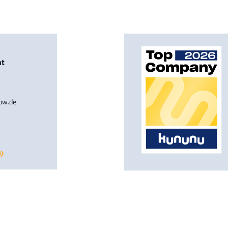
nt
-bw.de