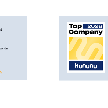
nt
-bw.de