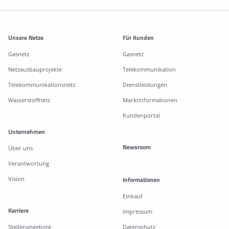
Weitere Informationen
Unsere Netze
Für Kunden
Gasnetz
Gasnetz
Netzausbauprojekte
Telekommunikation
Telekommunikationsnetz
Dienstleistungen
Wasserstoffnetz
Marktinformationen
Kundenportal
Unternehmen
Newsroom
Über uns
Verantwortung
Vision
Informationen
Einkauf
Karriere
Impressum
Stellenangebote
Datenschutz