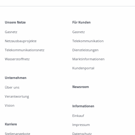
Weitere Informationen
Unsere Netze
Für Kunden
Gasnetz
Gasnetz
Netzausbauprojekte
Telekommunikation
Telekommunikationsnetz
Dienstleistungen
Wasserstoffnetz
Marktinformationen
Kundenportal
Unternehmen
Newsroom
Über uns
Verantwortung
Vision
Informationen
Einkauf
Karriere
Impressum
Stellenangebote
Datenschutz