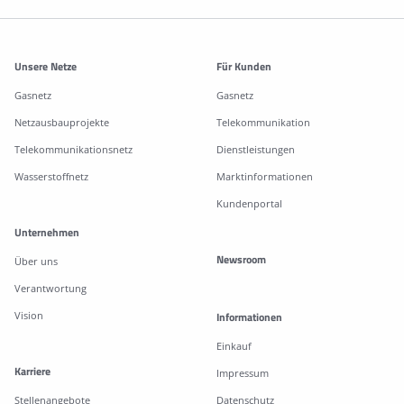
Weitere Informationen
Unsere Netze
Für Kunden
Gasnetz
Gasnetz
Netzausbauprojekte
Telekommunikation
Telekommunikationsnetz
Dienstleistungen
Wasserstoffnetz
Marktinformationen
Kundenportal
Unternehmen
Newsroom
Über uns
Verantwortung
Vision
Informationen
Einkauf
Karriere
Impressum
Stellenangebote
Datenschutz