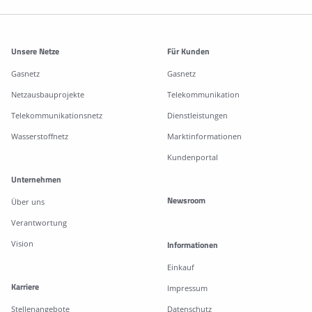
Weitere Informationen
Unsere Netze
Für Kunden
Gasnetz
Gasnetz
Netzausbauprojekte
Telekommunikation
Telekommunikationsnetz
Dienstleistungen
Wasserstoffnetz
Marktinformationen
Kundenportal
Unternehmen
Newsroom
Über uns
Verantwortung
Vision
Informationen
Einkauf
Karriere
Impressum
Stellenangebote
Datenschutz