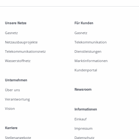
Weitere Informationen
Unsere Netze
Für Kunden
Gasnetz
Gasnetz
Netzausbauprojekte
Telekommunikation
Telekommunikationsnetz
Dienstleistungen
Wasserstoffnetz
Marktinformationen
Kundenportal
Unternehmen
Newsroom
Über uns
Verantwortung
Vision
Informationen
Einkauf
Karriere
Impressum
Stellenangebote
Datenschutz