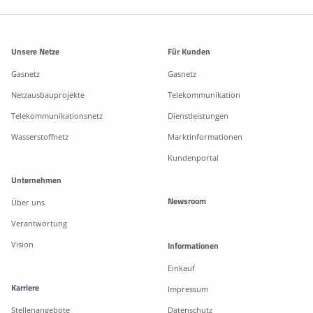
Weitere Informationen
Unsere Netze
Für Kunden
Gasnetz
Gasnetz
Netzausbauprojekte
Telekommunikation
Telekommunikationsnetz
Dienstleistungen
Wasserstoffnetz
Marktinformationen
Kundenportal
Unternehmen
Newsroom
Über uns
Verantwortung
Vision
Informationen
Einkauf
Karriere
Impressum
Stellenangebote
Datenschutz