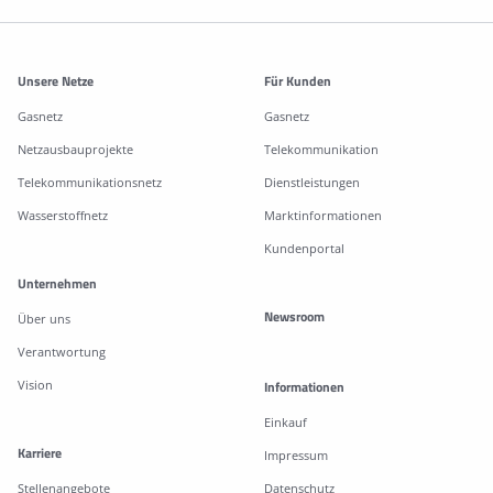
Weitere Informationen
Unsere Netze
Für Kunden
Gasnetz
Gasnetz
Netzausbauprojekte
Telekommunikation
Telekommunikationsnetz
Dienstleistungen
Wasserstoffnetz
Marktinformationen
Kundenportal
Unternehmen
Newsroom
Über uns
Verantwortung
Vision
Informationen
Einkauf
Karriere
Impressum
Stellenangebote
Datenschutz