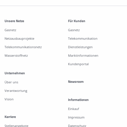
Weitere Informationen
Unsere Netze
Für Kunden
Gasnetz
Gasnetz
Netzausbauprojekte
Telekommunikation
Telekommunikationsnetz
Dienstleistungen
Wasserstoffnetz
Marktinformationen
Kundenportal
Unternehmen
Newsroom
Über uns
Verantwortung
Vision
Informationen
Einkauf
Karriere
Impressum
Stellenangebote
Datenschutz