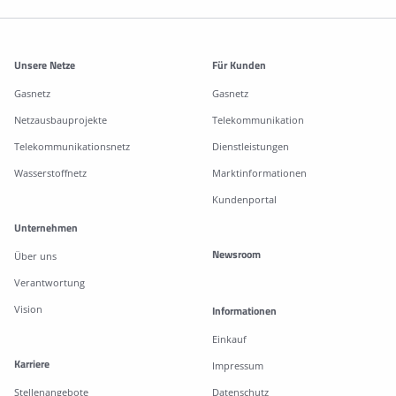
Weitere Informationen
Unsere Netze
Für Kunden
Gasnetz
Gasnetz
Netzausbauprojekte
Telekommunikation
Telekommunikationsnetz
Dienstleistungen
Wasserstoffnetz
Marktinformationen
Kundenportal
Unternehmen
Newsroom
Über uns
Verantwortung
Vision
Informationen
Einkauf
Karriere
Impressum
Stellenangebote
Datenschutz