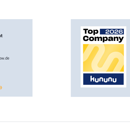
nt
-bw.de