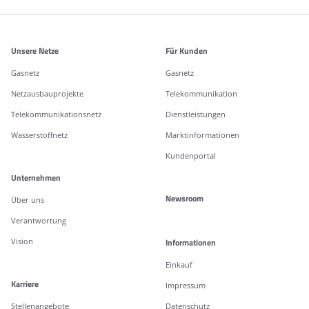
Weitere Informationen
Unsere Netze
Für Kunden
Gasnetz
Gasnetz
Netzausbauprojekte
Telekommunikation
Telekommunikationsnetz
Dienstleistungen
Wasserstoffnetz
Marktinformationen
Kundenportal
Unternehmen
Newsroom
Über uns
Verantwortung
Vision
Informationen
Einkauf
Karriere
Impressum
Stellenangebote
Datenschutz