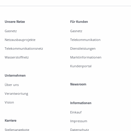
Weitere Informationen
Unsere Netze
Für Kunden
Gasnetz
Gasnetz
Netzausbauprojekte
Telekommunikation
Telekommunikationsnetz
Dienstleistungen
Wasserstoffnetz
Marktinformationen
Kundenportal
Unternehmen
Newsroom
Über uns
Verantwortung
Vision
Informationen
Einkauf
Karriere
Impressum
Stellenangebote
Datenschutz