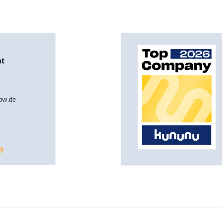
nt
-bw.de