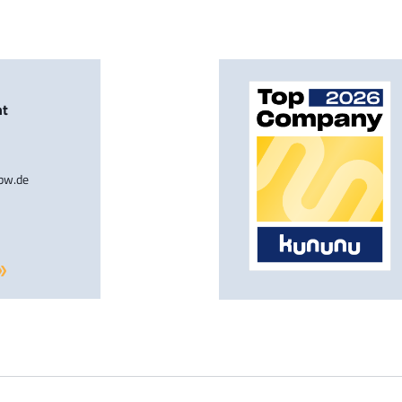
nt
-bw.de