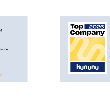
nt
-bw.de