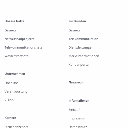
Weitere Informationen
Unsere Netze
Für Kunden
Gasnetz
Gasnetz
Netzausbauprojekte
Telekommunikation
Telekommunikationsnetz
Dienstleistungen
Wasserstoffnetz
Marktinformationen
Kundenportal
Unternehmen
Newsroom
Über uns
Verantwortung
Vision
Informationen
Einkauf
Karriere
Impressum
Stellenangebote
Datenschutz