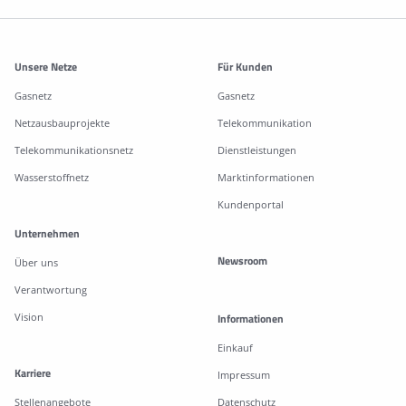
Weitere Informationen
Unsere Netze
Für Kunden
Gasnetz
Gasnetz
Netzausbauprojekte
Telekommunikation
Telekommunikationsnetz
Dienstleistungen
Wasserstoffnetz
Marktinformationen
Kundenportal
Unternehmen
Newsroom
Über uns
Verantwortung
Vision
Informationen
Einkauf
Karriere
Impressum
Stellenangebote
Datenschutz