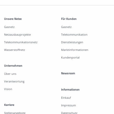
Weitere Informationen
Unsere Netze
Für Kunden
Gasnetz
Gasnetz
Netzausbauprojekte
Telekommunikation
Telekommunikationsnetz
Dienstleistungen
Wasserstoffnetz
Marktinformationen
Kundenportal
Unternehmen
Newsroom
Über uns
Verantwortung
Vision
Informationen
Einkauf
Karriere
Impressum
Stellenangebote
Datenschutz