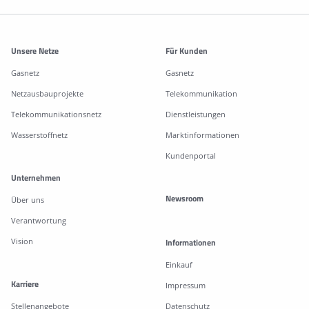
Weitere Informationen
Unsere Netze
Für Kunden
Gasnetz
Gasnetz
Netzausbauprojekte
Telekommunikation
Telekommunikationsnetz
Dienstleistungen
Wasserstoffnetz
Marktinformationen
Kundenportal
Unternehmen
Newsroom
Über uns
Verantwortung
Vision
Informationen
Einkauf
Karriere
Impressum
Stellenangebote
Datenschutz