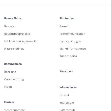
Weitere Informationen
Unsere Netze
Für Kunden
Gasnetz
Gasnetz
Netzausbauprojekte
Telekommunikation
Telekommunikationsnetz
Dienstleistungen
Wasserstoffnetz
Marktinformationen
Kundenportal
Unternehmen
Newsroom
Über uns
Verantwortung
Vision
Informationen
Einkauf
Karriere
Impressum
Stellenangebote
Datenschutz