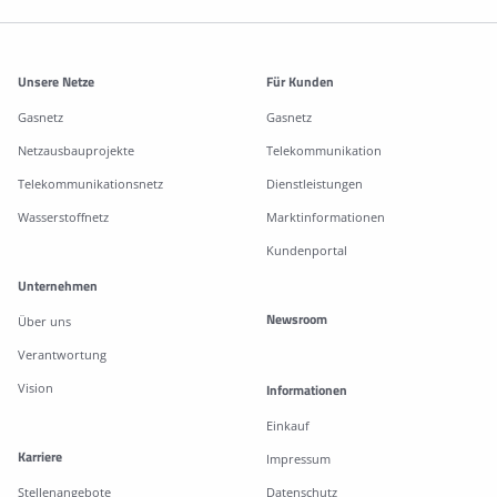
Weitere Informationen
Unsere Netze
Für Kunden
Gasnetz
Gasnetz
Netzausbauprojekte
Telekommunikation
Telekommunikationsnetz
Dienstleistungen
Wasserstoffnetz
Marktinformationen
Kundenportal
Unternehmen
Newsroom
Über uns
Verantwortung
Vision
Informationen
Einkauf
Karriere
Impressum
Stellenangebote
Datenschutz