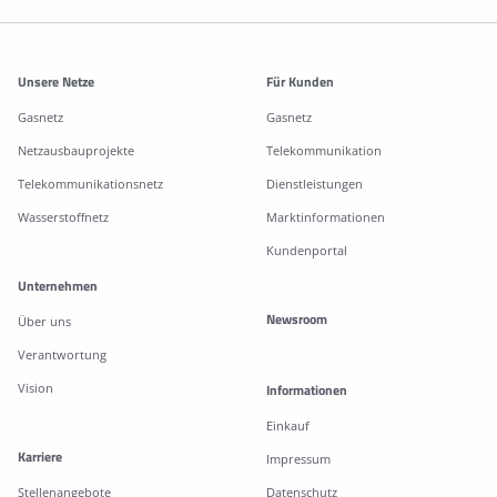
Weitere Informationen
Unsere Netze
Für Kunden
Gasnetz
Gasnetz
Netzausbauprojekte
Telekommunikation
Telekommunikationsnetz
Dienstleistungen
Wasserstoffnetz
Marktinformationen
Kundenportal
Unternehmen
Newsroom
Über uns
Verantwortung
Vision
Informationen
Einkauf
Karriere
Impressum
Stellenangebote
Datenschutz