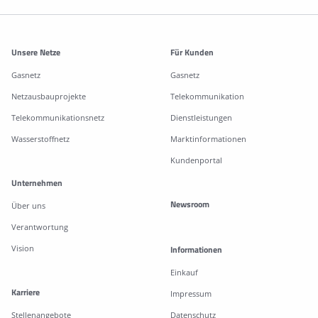
Weitere Informationen
Unsere Netze
Für Kunden
Gasnetz
Gasnetz
Netzausbauprojekte
Telekommunikation
Telekommunikationsnetz
Dienstleistungen
Wasserstoffnetz
Marktinformationen
Kundenportal
Unternehmen
Newsroom
Über uns
Verantwortung
Vision
Informationen
Einkauf
Karriere
Impressum
Stellenangebote
Datenschutz