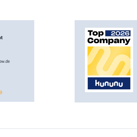
nt
-bw.de