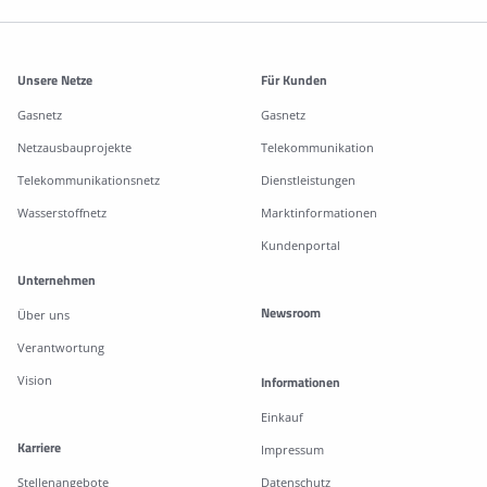
Weitere Informationen
Unsere Netze
Für Kunden
Gasnetz
Gasnetz
Netzausbauprojekte
Telekommunikation
Telekommunikationsnetz
Dienstleistungen
Wasserstoffnetz
Marktinformationen
Kundenportal
Unternehmen
Newsroom
Über uns
Verantwortung
Vision
Informationen
Einkauf
Karriere
Impressum
Stellenangebote
Datenschutz