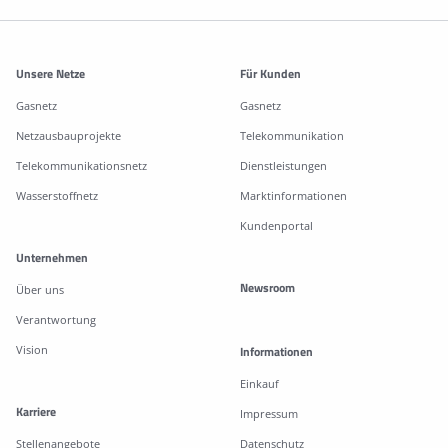
Weitere Informationen
Unsere Netze
Für Kunden
Gasnetz
Gasnetz
Netzausbauprojekte
Telekommunikation
Telekommunikationsnetz
Dienstleistungen
Wasserstoffnetz
Marktinformationen
Kundenportal
Unternehmen
Newsroom
Über uns
Verantwortung
Vision
Informationen
Einkauf
Karriere
Impressum
Stellenangebote
Datenschutz