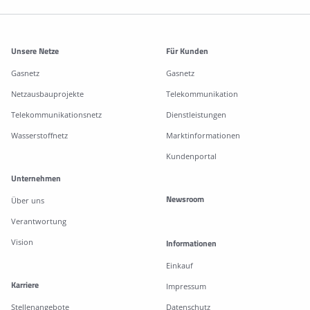
Weitere Informationen
Unsere Netze
Für Kunden
Gasnetz
Gasnetz
Netzausbauprojekte
Telekommunikation
Telekommunikationsnetz
Dienstleistungen
Wasserstoffnetz
Marktinformationen
Kundenportal
Unternehmen
Newsroom
Über uns
Verantwortung
Vision
Informationen
Einkauf
Karriere
Impressum
Stellenangebote
Datenschutz