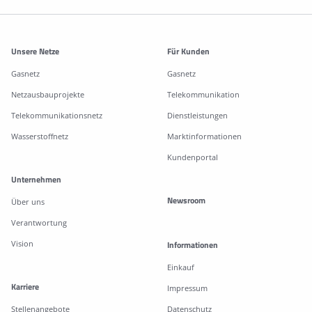
Weitere Informationen
Unsere Netze
Für Kunden
Gasnetz
Gasnetz
Netzausbauprojekte
Telekommunikation
Telekommunikationsnetz
Dienstleistungen
Wasserstoffnetz
Marktinformationen
Kundenportal
Unternehmen
Newsroom
Über uns
Verantwortung
Vision
Informationen
Einkauf
Karriere
Impressum
Stellenangebote
Datenschutz