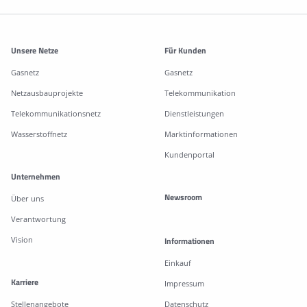
Weitere Informationen
Unsere Netze
Für Kunden
Gasnetz
Gasnetz
Netzausbauprojekte
Telekommunikation
Telekommunikationsnetz
Dienstleistungen
Wasserstoffnetz
Marktinformationen
Kundenportal
Unternehmen
Newsroom
Über uns
Verantwortung
Vision
Informationen
Einkauf
Karriere
Impressum
Stellenangebote
Datenschutz