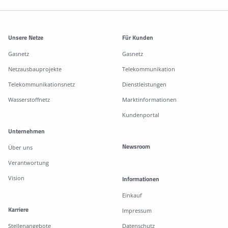
Weitere Informationen
Unsere Netze
Für Kunden
Gasnetz
Gasnetz
Netzausbauprojekte
Telekommunikation
Telekommunikationsnetz
Dienstleistungen
Wasserstoffnetz
Marktinformationen
Kundenportal
Unternehmen
Newsroom
Über uns
Verantwortung
Vision
Informationen
Einkauf
Karriere
Impressum
Stellenangebote
Datenschutz