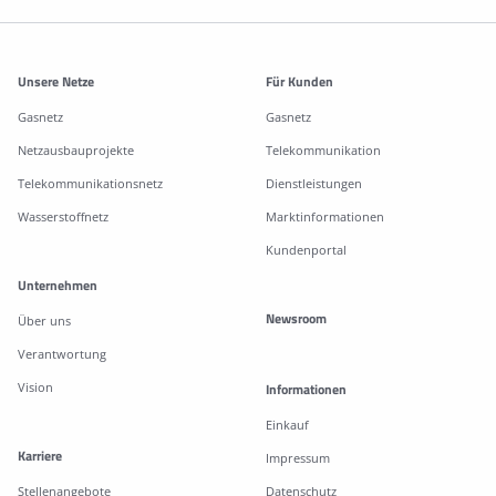
Weitere Informationen
Unsere Netze
Für Kunden
Gasnetz
Gasnetz
Netzausbauprojekte
Telekommunikation
Telekommunikationsnetz
Dienstleistungen
Wasserstoffnetz
Marktinformationen
Kundenportal
Unternehmen
Newsroom
Über uns
Verantwortung
Vision
Informationen
Einkauf
Karriere
Impressum
Stellenangebote
Datenschutz