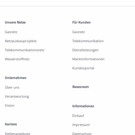
Weitere Informationen
Unsere Netze
Für Kunden
Gasnetz
Gasnetz
Netzausbauprojekte
Telekommunikation
Telekommunikationsnetz
Dienstleistungen
Wasserstoffnetz
Marktinformationen
Kundenportal
Unternehmen
Newsroom
Über uns
Verantwortung
Vision
Informationen
Einkauf
Karriere
Impressum
Stellenangebote
Datenschutz