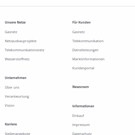
Weitere Informationen
Unsere Netze
Für Kunden
Gasnetz
Gasnetz
Netzausbauprojekte
Telekommunikation
Telekommunikationsnetz
Dienstleistungen
Wasserstoffnetz
Marktinformationen
Kundenportal
Unternehmen
Newsroom
Über uns
Verantwortung
Vision
Informationen
Einkauf
Karriere
Impressum
Stellenangebote
Datenschutz