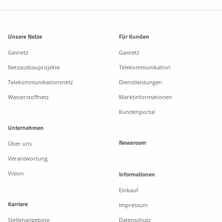
Weitere Informationen
Unsere Netze
Für Kunden
Gasnetz
Gasnetz
Netzausbauprojekte
Telekommunikation
Telekommunikationsnetz
Dienstleistungen
Wasserstoffnetz
Marktinformationen
Kundenportal
Unternehmen
Newsroom
Über uns
Verantwortung
Vision
Informationen
Einkauf
Karriere
Impressum
Stellenangebote
Datenschutz