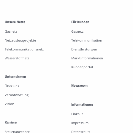
Weitere Informationen
Unsere Netze
Für Kunden
Gasnetz
Gasnetz
Netzausbauprojekte
Telekommunikation
Telekommunikationsnetz
Dienstleistungen
Wasserstoffnetz
Marktinformationen
Kundenportal
Unternehmen
Newsroom
Über uns
Verantwortung
Vision
Informationen
Einkauf
Karriere
Impressum
Stellenangebote
Datenschutz