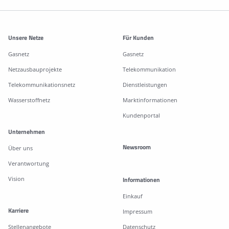
Weitere Informationen
Unsere Netze
Für Kunden
Gasnetz
Gasnetz
Netzausbauprojekte
Telekommunikation
Telekommunikationsnetz
Dienstleistungen
Wasserstoffnetz
Marktinformationen
Kundenportal
Unternehmen
Newsroom
Über uns
Verantwortung
Vision
Informationen
Einkauf
Karriere
Impressum
Stellenangebote
Datenschutz